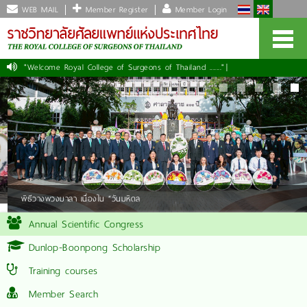
WEB MAIL
Member Register
Member Login
"Welcome Royal College of Surgeons of Thailand ......."
พิธีวางพวงมาลา เนื่องใน “วันมหิดล
Annual Scientific Congress
Dunlop-Boonpong Scholarship
Training courses
Member Search