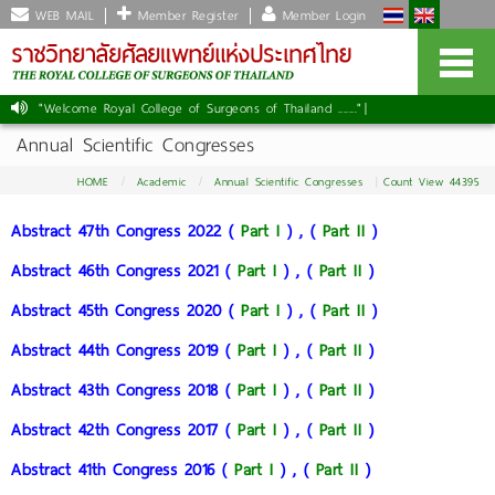
WEB MAIL
Member Register
Member Login
"Welcome Royal College of Surgeons of Thailand ......."
|
Annual Scientific Congresses
HOME
Academic
Annual Scientific Congresses
Count View 44395
Abstract 47th Congress 2022 (
Part I
) , (
Part II
)
Abstract 46th Congress 2021 (
Part I
) , (
Part II
)
Abstract 45th Congress 2020 (
Part I
) , (
Part II
)
Abstract 44th Congress 2019 (
Part I
) , (
Part II
)
Abstract 43th Congress 2018 (
Part I
) , (
Part II
)
Abstract 42th Congress 2017 (
Part I
) , (
Part II
)
Abstract 41th Congress 2016 (
Part I
) , (
Part II
)