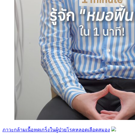
ภาวะกล้ามเนื้อหดเกร็งในผู้ป่วยโรคหลอดเลือดสมอง