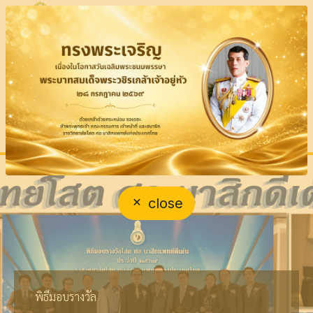
close
เชิญชวนสมาชิก
งานประชุมวิชาการประจำปี ราชวิทยาลัยโสต ศอ นาสิก
ขอแสดงความยินดี แด่...
ไปใช้สิทธิเลือกตั้งคณะกรรมการ
แพทย์แห่งประเทศไทย
รศ.พญ.นันทิการ์ สันสุวรรณ
บริหารวาระ 2570-2572 นอก
ครั้งที่ 1/2569 RCOT 2026
พิธีมอบรางวัล