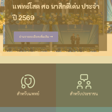
ประธานวิรัชกิจ ราชวิทยาลัยโสต ศอ นาสิกแพทย์ แห่ง
สถาบัน
"Beyond the Routine"
แพทย์โสต ศอ นาสิกดีเด่น ประจำ
ประเทศไทย วาระปี 2567-2569 ได้รับโล่ประกาศ
เกียรติคุณ จาก คณะแพทยศาสตร์มหาวิทยาลัยเชียงใหม่
ออนไลน์ ผ่านระบบ "แพทยสภา" ในวันที่15 กรกฎาคม
6 - 8 พฤษภาคม 2569 ณ โรงแรมดุสิตธานี พัทยา ชลบุรี
ปี 2569
อาจารย์ดีเด่นของคณะแพทยศาสตร์ชั้นคลินิก
2569 ถึง วันที่ 8 ตุลาคม 2569
ประเทศไทย
อ่านรายละเอียดเพิ่มเติม
อ่านรายละเอียดเพิ่มเติม
อ่านรายละเอียดเพิ่มเติม
อ่านรายละเอียดเพิ่มเติม
สำหรับแพทย์
สำหรับประชาชน