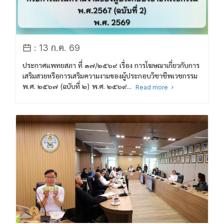
: 13 ก.ค. 69
ประกาศแพทยสภา ที่ ๑๗/๒๕๖๙ เรื่อง การโฆษณาเกี่ยวกับการ
เสริมสวยหรือการเสริมความงามของผู้ประกอบวิชาชีพเวชกรรม
พ.ศ. ๒๕๖๗ (ฉบับที่ ๒) พ.ศ. ๒๕๖๙...
Read more