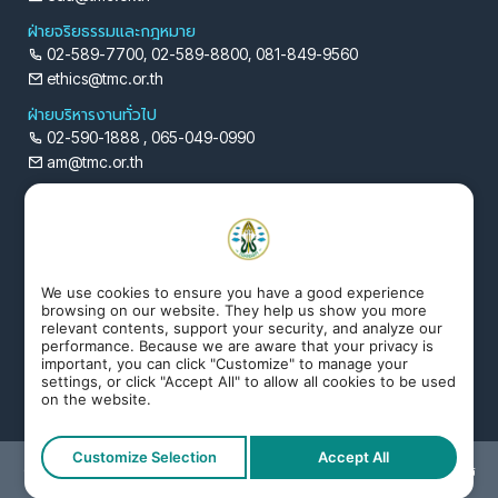
ฝ่ายจริยธรรมและกฎหมาย
02-589-7700, 02-589-8800, 081-849-9560
ethics@tmc.or.th
ฝ่ายบริหารงานทั่วไป
02-590-1888 , 065-049-0990
am@tmc.or.th
ฝ่ายยุทธศาสตร์และสารสนเทศ
02-590-1887 , 099-498-4509
tmc@tmc.or.th
ฝ่ายทะเบียน
We use cookies to ensure you have a good experience
02-590-1884 , 092-493-6242 , 065-449-6795
browsing on our website. They help us show you more
relevant contents, support your security, and analyze our
rg@tmc.or.th
performance. Because we are aware that your privacy is
important, you can click "Customize" to manage your
ฝ่ายเผยแพร่และประชาสัมพันธ์
settings, or click "Accept All" to allow all cookies to be used
02-590-1886 , 093-0093659
on the website.
pr@tmc.or.th
Customize Selection
Accept All
Copyright © สงวนลิขสิทธิ์ตามพระราชบัญญัติ ลิขสิทธิ์โดยแพทยสภา ห้ามทำการ
ลอกเลียน ไม่ว่าส่วนหนึ่งส่วนใดนอกจากจะได้รับอนุญาต