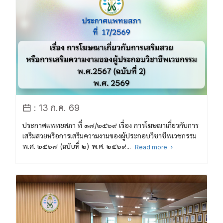
: 13 ก.ค. 69
ประกาศแพทยสภา ที่ ๑๗/๒๕๖๙ เรื่อง การโฆษณาเกี่ยวกับการ
เสริมสวยหรือการเสริมความงามของผู้ประกอบวิชาชีพเวชกรรม
พ.ศ. ๒๕๖๗ (ฉบับที่ ๒) พ.ศ. ๒๕๖๙...
Read more