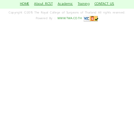
HOME
About RCST
Academic
Training
CONTACT US
Copyright ©2015 The Royal College of Surgeons of Thailand All rights reserved.
Powered By ::
WWW.TWA.CO.TH