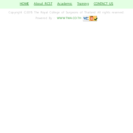
HOME
About RCST
Academic
Training
CONTACT US
Copyright ©2015 The Royal College of Surgeons of Thailand All rights reserved.
Powered By ::
WWW.TWA.CO.TH